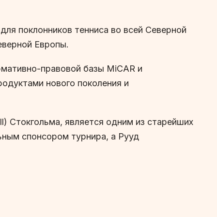
 для поклонников тенниса во всей Северной
Северной Европы.
ормативно-правовой базы MiCAR и
родуктами нового поколения и
ll) Стокгольма, является одним из старейших
льным спонсором турнира, а Рууд