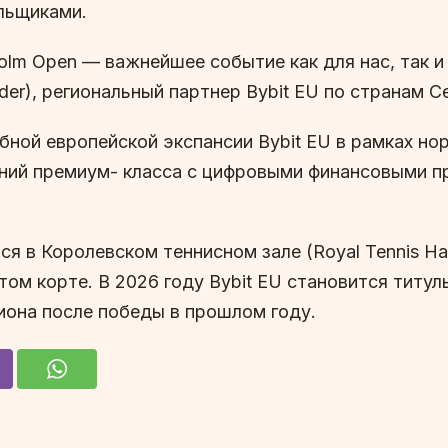
ельщиками.
olm Open — важнейшее событие как для нас, так и
der), региональный партнер Bybit EU по странам 
ной европейской экспансии Bybit EU в рамках н
ний премиум- класса с цифровыми финансовыми п
я в Королевском теннисном зале (Royal Tennis Ha
ом корте. В 2026 году Bybit EU становится титу
иона после победы в прошлом году.