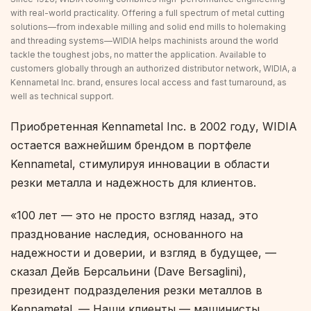
with real-world practicality. Offering a full spectrum of metal cutting
solutions—from indexable milling and solid end mills to holemaking
and threading systems—WIDIA helps machinists around the world
tackle the toughest jobs, no matter the application. Available to
customers globally through an authorized distributor network, WIDIA, a
Kennametal Inc. brand, ensures local access and fast turnaround, as
well as technical support.
Приобретенная Kennametal Inc. в 2002 году, WIDIA
остается важнейшим брендом в портфеле
Kennametal, стимулируя инновации в области
резки металла и надежность для клиентов.
«100 лет — это не просто взгляд назад, это
празднование наследия, основанного на
надежности и доверии, и взгляд в будущее, —
сказал Дейв Берсальини (Dave Bersaglini),
президент подразделения резки металлов в
Kennametal. — Наши клиенты — машинисты,