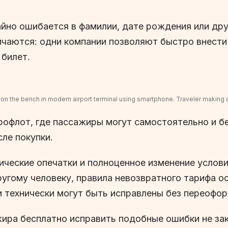
чайно ошибается в фамилии, дате рождения или др
личаются: одни компании позволяют быстро внести
 билет.
 on the bench in modern airport terminal using smartphone. Traveler making 
рофлот, где пассажиры могут самостоятельно и б
сле покупки.
ические опечатки и полноценное изменение услови
ругому человеку, правила невозвратного тарифа 
и технически могут быть исправлены без переофор
жира бесплатно исправить подобные ошибки не зак