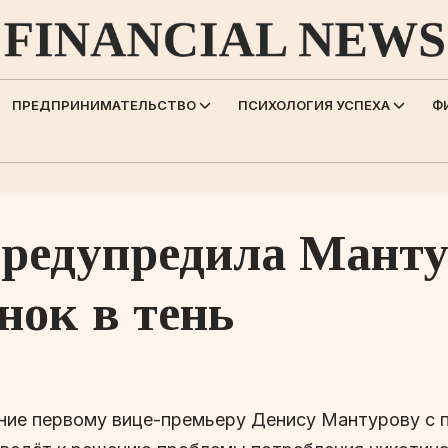
ПРЕДПРИНИМАТЕЛЬСТВО
ПСИХОЛОГИЯ УСПЕХА
Ф
редупредила Манту
нок в тень
ние первому вице-премьеру Денису Мантурову с п