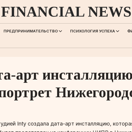
ПРЕДПРИНИМАТЕЛЬСТВО
ПСИХОЛОГИЯ УСПЕХА
Ф
ата-арт инсталляци
портрет Нижегород
удией Inty создала дата-арт инсталляцию, котор