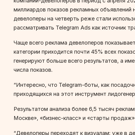
компаний-девелоперов в период с апреля 20
миллиардов показов рекламных объявлений н
девелоперы на четверть реже стали использо
рассматривать Telegram Ads как источник тр
Чаще всего реклама девелоперов показывается
категории приходится почти 45% всех показо
генерируют больше всего результатов, а им
числа показов.
“Интересно, что Telegram-боты, как посадо
приходящихся на этот инструмент лидогенер
Результатом анализа более 6,5 тысяч рекла
Москве», «бизнес-класс» и «старты продаж».
“Девелоперы переходят к визуалам: уже в д