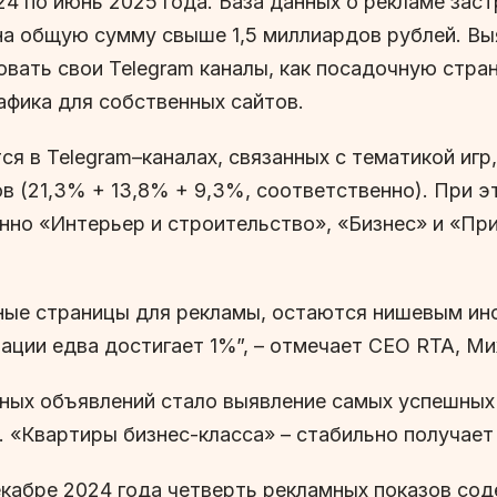
24 по июнь 2025 года. База данных о рекламе за
а общую сумму свыше 1,5 миллиардов рублей. Выя
вать свои Telegram каналы, как посадочную стра
афика для собственных сайтов.
 в Telegram–каналах, связанных с тематикой игр, 
в (21,3% + 13,8% + 9,3%, соответственно). При э
енно «Интерьер и строительство», «Бизнес» и «Пр
чные страницы для рекламы, остаются нишевым ин
ации едва достигает 1%”,
– отмечает CEO RTA, Ми
мных объявлений стало выявление самых успешных 
 «Квартиры бизнес-класса» – стабильно получает
екабре 2024 года четверть рекламных показов со