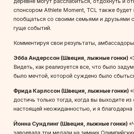
деревне могут расслабиться, отдохнуть и о
спонсором Athlete Moment, TCL также будет
пообщаться со своими семьями и друзьями с
гуще событий.
Комментируя свои результаты, амбассадоры
Эбба Андерссон (Швеция, лыжные гонки)
«
Видеть, как реализуется все, что было заду
было мечтой, которой суждено было сбыться
Фрида Карлссон (Швеция, лыжные гонки)
«
достичь только тогда, когда вы выходите из
настоящей неожиданностью, и я благодарна 
Йонна Сундлинг (Швеция, лыжные гонки)
«
завоевала три медали на зимних Олимпийских 