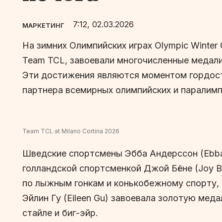
7:12, 02.03.2026
МАРКЕТИНГ
На зимних Олимпийских играх Olympic Winter
Team TCL, завоевали многочисленные медал
Эти достижения являются моментом гордости
партнера всемирных олимпийских и паралимп
Team TCL at Milano Cortina 2026
Шведские спортсмены Эбба Андерссон (Ebba A
голландской спортсменкой Джой Бёне (Joy B
по лыжным гонкам и конькобежному спорту,
Эйлин Гу (Eileen Gu) завоевала золотую мед
стайле и биг-эйр.