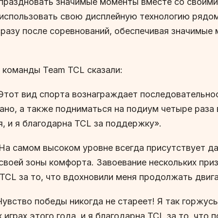
тпраздновать значимые моменты вместе со своими
 использовать свою дисплейную технологию рядо
разу после соревнований, обеспечивая значимые 
 команды Team TCL сказали:
Этот вид спорта вознаграждает последовательнос
мано, а также подниматься на подиум четыре раза 
, и я благодарна TCL за поддержку».
На самом высоком уровне всегда присутствует да
 своей зоны комфорта. Завоевание нескольких при
TCL за то, что вдохновили меня продолжать двига
Чувство победы никогда не стареет! Я так горжусь
играх этого года, и я благодарна TCL за то, что 