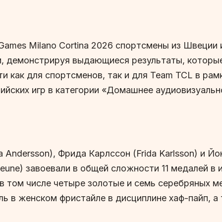
 Games Milano Cortina 2026 спортсмены из Швеции
и, демонстрируя выдающиеся результаты, которые
 как для спортсменов, так и для Team TCL в рамк
ийских игр в категории «Домашнее аудиовизуальн
ndersson), Фрида Карлссон (Frida Karlsson) и Йон
eune) завоевали в общей сложности 11 медалей в
 в том числе четыре золотые и семь серебряных 
аль в женском фристайле в дисциплине хаф-пайп, 