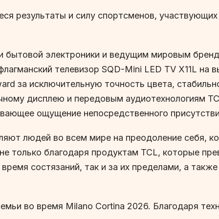
я результаты и силу спортсменов, участвующих в 
и бытовой электроники и ведущим мировым бренд
 флагманский телевизор SQD-Mini LED TV X11L на 
 Award за исключительную точность цвета, стабиль
ичному дисплею и передовым аудиотехнологиям T
ывающее ощущение непосредственного присутствия
вляют людей во всем мире на преодоление себя, к
не только благодаря продуктам TCL, которые пре
время состязаний, так и за их пределами, а такж
емьи во время Milano Cortina 2026. Благодаря те