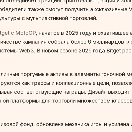
ая объединяет трейдинг криптовалют, акций и зол
победители также смогут получить эксклюзивные 
культуры с мультиактивной торговлей.
itget с MotoGP
, начатое в 2025 году и охватившее 
ничестве кампания собрала более 6 миллиардов г
стемы Web3. В новом сезоне 2026 года Bitget рас
зличные торгуемые активы в элементы гоночной м
ируются как трассы и коллекционные цели, позво
тывая соответствующие награды. Дизайн выходит 
иной платформы для торговли множеством классов
ризовой фонд, обновлена механика игры и усилен