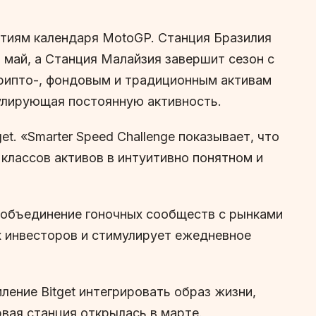
тиям календаря MotoGP. Станция Бразилия
а май, а Станция Малайзия завершит сезон с
 крипто-, фондовым и традиционным активам
улирующая постоянную активность.
t. «Smarter Speed Challenge показывает, что
классов активов в интуитивно понятном и
 объединение гоночных сообществ с рынками
х инвесторов и стимулирует ежедневное
ление Bitget интегрировать образ жизни,
рвая станция открылась в марте.