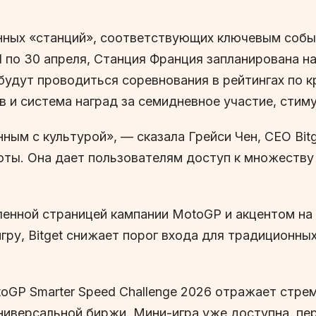
нных «станций», соответствующих ключевым собы
 1 по 30 апреля, Станция Франция запланирована н
 будут проводиться соревнования в рейтингах по
 и система наград за семидневное участие, стим
ым с культурой», — сказала Грейси Чен, CEO Bitge
ты. Она дает пользователям доступ к множеству 
ленной страницей кампании MotoGP и акцентом на
гру, Bitget снижает порог входа для традиционны
oGP Smarter Speed Challenge 2026 отражает стрем
ниверсальной биржи. Мини-игра уже доступна, пе